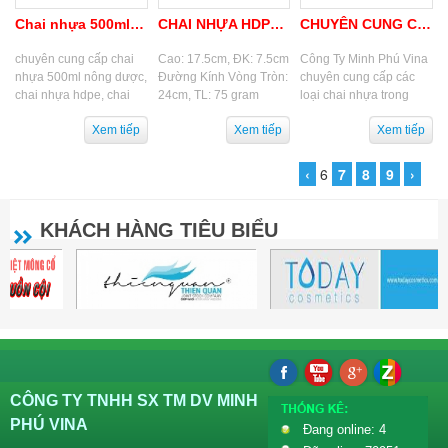
Chai nhựa 500ml nông dược
CHAI NHỰA HDPE GIÁ RẺ TOÀN QUỐC
CHUYÊN CUNG CẤP CHAI NHỰA
chuyên cung cấp chai
Cao: 17.5cm, ĐK: 7.5cm
Công Ty Minh Phú Vina
nhựa 500ml nông dược,
Đường Kính Vòng Tròn:
chuyên cung cấp các
chai nhựa hdpe, chai
24cm, TL: 75 gram
loại chai nhựa trong
nhựa pet, chai nhựa
nhiều lĩnh vực khác
bảo vệ thực vật, chai
nhau, Các bạn có thể
nhựa dược phẩm...
liên hệ đến Cty Chúng...
‹
6
7
8
9
›
KHÁCH HÀNG TIÊU BIỂU
CÔNG TY TNHH SX TM DV MINH
PHÚ VINA
Đang online: 4