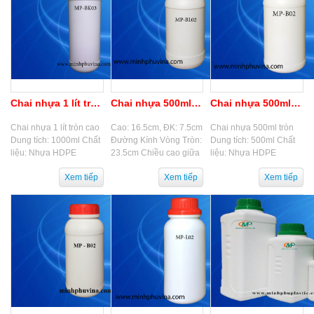
Chai nhựa 1 lít tròn cao
Chai nhựa 500ml tròn thấp
Chai nhựa 500ml tròn
Chai nhựa 1 lít tròn cao
Cao: 16.5cm, ĐK: 7.5cm
Chai nhựa 500ml tròn
Dung tích: 1000ml Chất
Đường Kính Vòng Tròn:
Dung tích: 500ml Chất
liệu: Nhựa HDPE
23.5cm Chiều cao giữa
liệu: Nhựa HDPE
Chuyên dùng trong lĩnh
hai ngấn: 8.5cm, TL:
Chuyên dùng trong lĩnh
vực nông nghiệp, công
53gram
vực nông dược, dược
nghệ sinh học,...
phẩm, phân bón, thú...