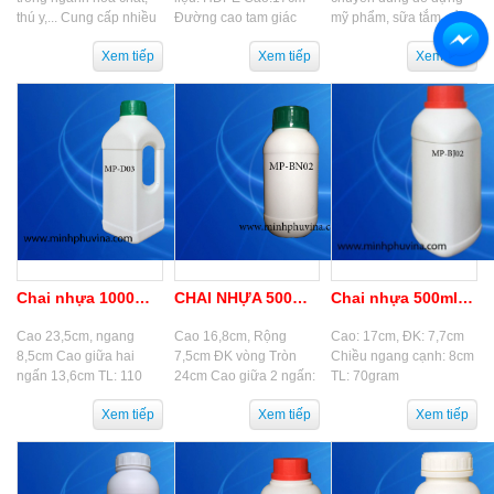
thú y,... Cung cấp nhiều
Đường cao tam giác
mỹ phẩm, sữa tắm, dầu
loại bao bì chai nhựa,
đáy: 7,5cm Cạnh: 8cm
gội, nước rửa
hủ nhựa, can nhựa mẫu
Phi nắp: 3,9cm
chén,...với nhiều dung
mã đa...
tích và mẫu mã...
Chai nhựa 1000ml có quay
CHAI NHỰA 500ML TRÒN
Chai nhựa 500ml tam giác
Cao 23,5cm, ngang
Cao 16,8cm, Rộng
Cao: 17cm, ĐK: 7,7cm
8,5cm Cao giữa hai
7,5cm ĐK vòng Tròn
Chiều ngang cạnh: 8cm
ngấn 13,6cm TL: 110
24cm Cao giữa 2 ngấn:
TL: 70gram
gram
8cm, TL: 57 gram